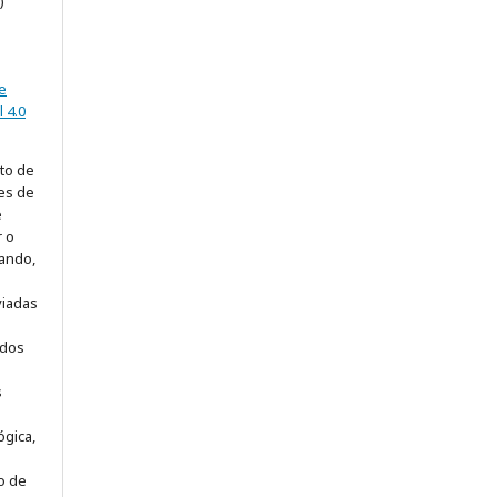
)
e
 4.0
ito de
ões de
e
r o
tando,
viadas
idos
s
ógica,
ão de