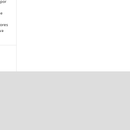
 por
de
tores
va