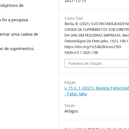
2021-12-15
objetivos de
Como Citar
 foi a pesquisa
Ikeda, B. (2021). SUSTENTABILIDADE N
CADEIA DE SUPRIMENTOS SOB DIRETR
mentar uma cadeia de
DA ONU EM PEQUENAS EMPRESAS.
Revi
Fatecnológica Da Fatec-Jahu
,
15
(1), 166-
https://doi.org/10.54628/issn2763-
as de suprimentos.
5600.v15.1.2021.198
Fomatos de Citação
Edição
v. 15 n. 1 (2021): Revista Fatecnol
- Fatec Jahu
Seção
Artigos