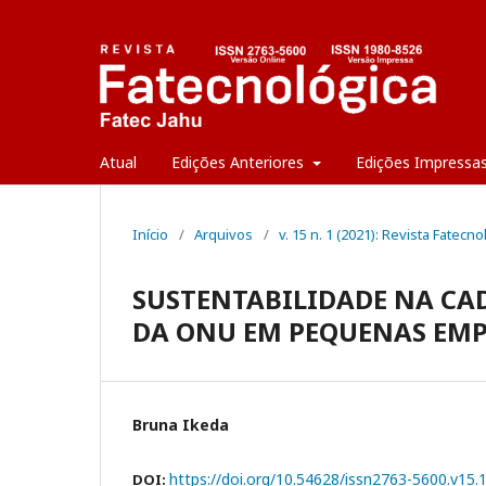
Atual
Edições Anteriores
Edições Impressa
Início
/
Arquivos
/
v. 15 n. 1 (2021): Revista Fatecno
SUSTENTABILIDADE NA CAD
DA ONU EM PEQUENAS EMP
Bruna Ikeda
https://doi.org/10.54628/issn2763-5600.v15.
DOI: