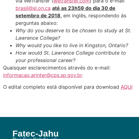
via WeTransfer (
wetransfer.com
) para o e-mail
brasil@sl.on.ca
até as 23h59 do dia 30 de
setembro de 2018
, em inglês, respondendo às
perguntas abaixo:
Why do you deserve to be chosen to study at St.
Lawrence College?
Why would you like to live in Kingston, Ontario?
How would St. Lawrence College contribute to
your professional career?
Quaisquer esclarecimentos através do e-mail:
informacao.arinter@cps.sp.gov.br
.
O edital completo está disponível para download
AQUI
Fatec-Jahu