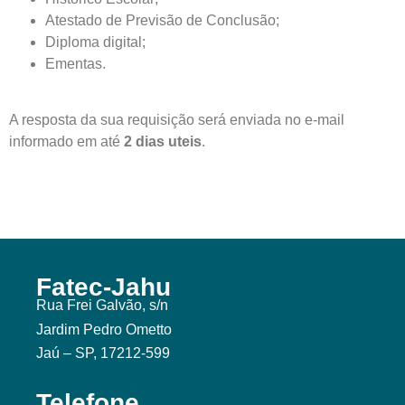
Atestado de Previsão de Conclusão;
Diploma digital;
Ementas.
A resposta da sua requisição será enviada no e-mail
informado em até
2 dias uteis
.
Fatec-Jahu
Rua Frei Galvão, s/n
Jardim Pedro Ometto
Jaú – SP, 17212-599
Telefone