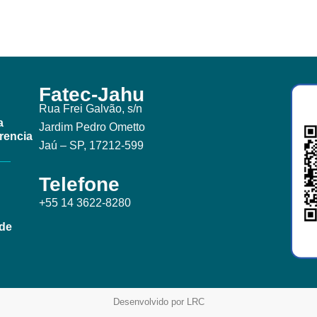
Fatec-Jahu
Rua Frei Galvão, s/n
a
Jardim Pedro Ometto
rencia
Jaú – SP, 17212-599
Telefone
+55 14 3622-8280
ade
Desenvolvido por LRC