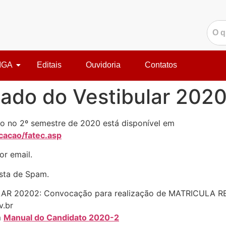
IGA
Editais
Ouvidoria
Contatos
tado do Vestibular 202
cio no 2º semestre de 2020 está disponível em
icacao/fatec.asp
or email.
asta de Spam.
LAR 20202: Convocação para realização de MATRICULA 
v.br
m
Manual do Candidato 2020-2