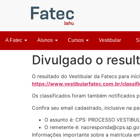
A Fatec
Alunos
Cursos
Vestibular
S
Divulgado o resul
O resultado do Vestibular da Fatecs para iní
https://www.vestibularfatec.com.br/classif
Os classificados foram também notificados p
Confira seu email cadastrado, inclusive na p
O assunto é: CPS: PROCESSO VESTIBU
O remetente é:
naoresponda@cps.sp.go
Informações importante sobre a matrícula e