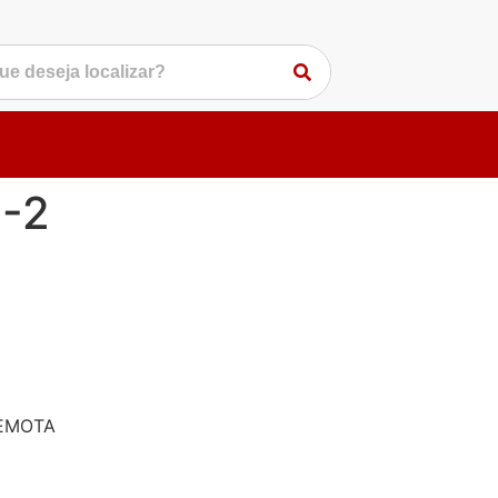
0-2
REMOTA