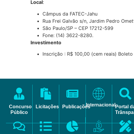
Local
:
Câmpus da FATEC-Jahu
Rua Frei Galvão s/n, Jardim Pedro Omet
São Paulo/SP – CEP 17212-599
Fone: (14) 3622-8280.
Investimento
Inscrição : R$ 100,00 (cem reais) Boleto
Internacional
Concurso
Licitações
Publicações
Portal d
Público
Trânspa