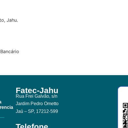
to, Jahu.
 Bancário
Fatec-Jahu
Rua Frei Galvão, s/n
a
Jardim Pedro Ometto
rencia
Jaú – SP, 17212-599
Telefone