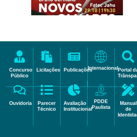
Internacional
Concurso
Licitações
Publicações
Portal d
Público
Trânspa
PDDE
Ouvidoria
Parecer
Avaliação
Manual
Paulista
Técnico
Institucional
de
Identid