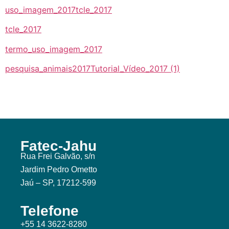
uso_imagem_2017
tcle_2017
tcle_2017
termo_uso_imagem_2017
pesquisa_animais2017
Tutorial_Vídeo_2017 (1)
Fatec-Jahu
Rua Frei Galvão, s/n
Jardim Pedro Ometto
Jaú – SP, 17212-599
Telefone
+55 14 3622-8280