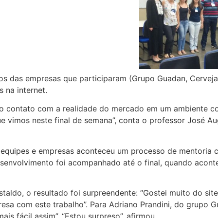
ios das empresas que participaram (Grupo Guadan, Cervejar
 na internet.
o contato com a realidade do mercado em um ambiente co
que vimos neste final de semana”, conta o professor José A
 equipes e empresas aconteceu um processo de mentoria co
desenvolvimento foi acompanhado até o final, quando acon
staldo, o resultado foi surpreendente: “Gostei muito do sit
resa com este trabalho”. Para Adriano Prandini, do grupo
s fácil assim”. “Estou surpreso”, afirmou.