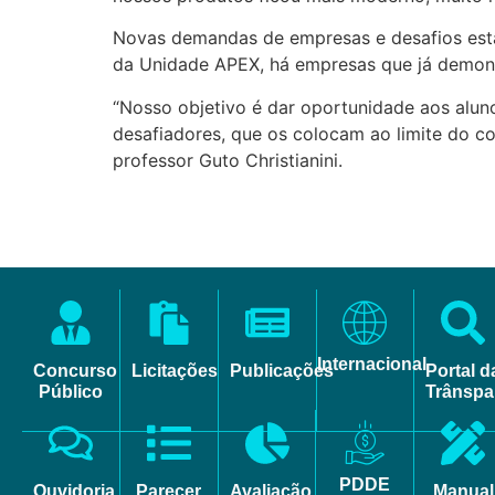
Novas demandas de empresas e desafios est
da Unidade APEX, há empresas que já demon
“Nosso objetivo é dar oportunidade aos alu
desafiadores, que os colocam ao limite do c
professor Guto Christianini.
Internacional
Concurso
Licitações
Publicações
Portal d
Público
Trânspa
PDDE
Ouvidoria
Parecer
Avaliação
Manual