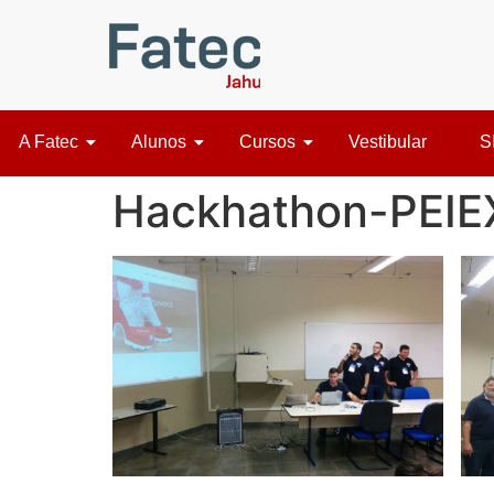
A Fatec
Alunos
Cursos
Vestibular
S
Hackhathon-PEIEX: