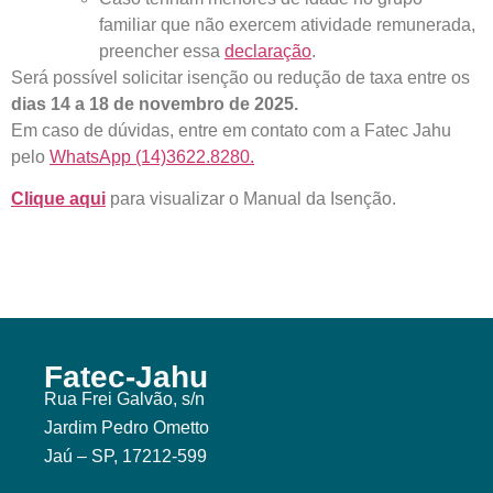
familiar que não exercem atividade remunerada,
preencher essa
declaração
.
Será possível solicitar isenção ou redução de taxa entre os
dias 14 a 18 de novembro de 2025.
Em caso de dúvidas, entre em contato com a Fatec Jahu
pelo
WhatsApp (14)3622.8280.
Clique aqui
para visualizar o Manual da Isenção.
Fatec-Jahu
Rua Frei Galvão, s/n
Jardim Pedro Ometto
Jaú – SP, 17212-599