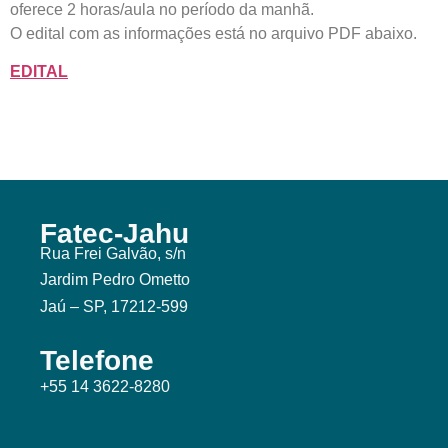
oferece 2 horas/aula no período da manhã.
O edital com as informações está no arquivo PDF abaixo.
EDITAL
Fatec-Jahu
Rua Frei Galvão, s/n
Jardim Pedro Ometto
Jaú – SP, 17212-599
Telefone
+55 14 3622-8280