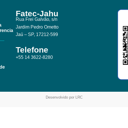
Fatec-Jahu
Rua Frei Galvão, s/n
a
Jardim Pedro Ometto
rencia
Jaú – SP, 17212-599
Telefone
+55 14 3622-8280
ade
Desenvolvido por LRC