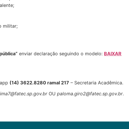
alente;
militar;
pública”
enviar declaração seguindo o modelo:
BAIXAR
sapp
(14) 3622.8280 ramal 217
– Secretaria Acadêmica.
lima7@fatec.sp.gov.br
OU
paloma.giro2@fatec.sp.gov.br
.