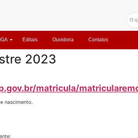
IGA
Editais
Ouvidoria
Contatos
stre 2023
sp.gov.br/matricula/matricularem
de nascimento.
ente;