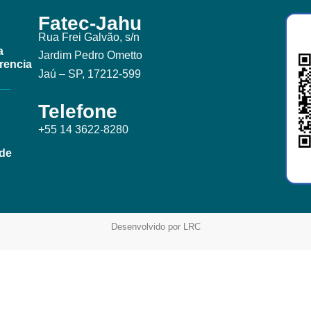
Fatec-Jahu
Rua Frei Galvão, s/n
a
Jardim Pedro Ometto
rencia
Jaú – SP, 17212-599
Telefone
+55 14 3622-8280
ade
Desenvolvido por LRC