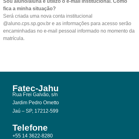
Sou aluno/aluna e utilizo o e-mail institucional. Como
fica a minha situação?
Será criada uma nova conta institucional
@aluno.cps.sp.gov.br e as informações para acesso serão
encaminhadas no e-mail pessoal informado no momento da
matrícula.
Fatec-Jahu
Rua Frei Galvão, s/n
Jardim Pedro Ometto
Jaú – SP, 17212-599
Telefone
+55 14 3622-8280